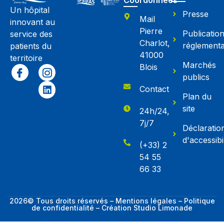
Un hôpital
Presse
Mail
innovant au
Pierre
Publicatio
service des
Charlot,
réglementa
patients du
41000
territoire
Marchés
Blois
publics
Contact
Plan du
site
24h/24,
7j/7
Déclaratio
d'accessibil
(+33) 2
54 55
66 33
2026© Tous droits réservés – Mentions légales – Politique
de confidentialité – Création Studio Limonade