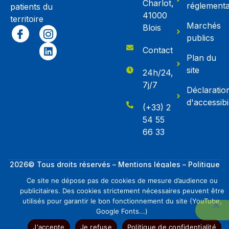
Charlot,
réglementa
patients du
41000
territoire
Marchés
Blois
publics
Contact
Plan du
site
24h/24,
7j/7
Déclaratio
d'accessibil
(+33) 2
54 55
66 33
2026© Tous droits réservés – Mentions légales – Politique
de confidentialité – Création Studio Limonade
Ce site ne dépose pas de cookies de mesure d’audience ou
E-admissions
publicitaires. Des cookies strictement nécessaires peuvent être
utilisés pour garantir le bon fonctionnement du site (YouTube,
Offres d'emplois
Google Fonts...)
J'accepte
Je refuse
Politique de confidentialité