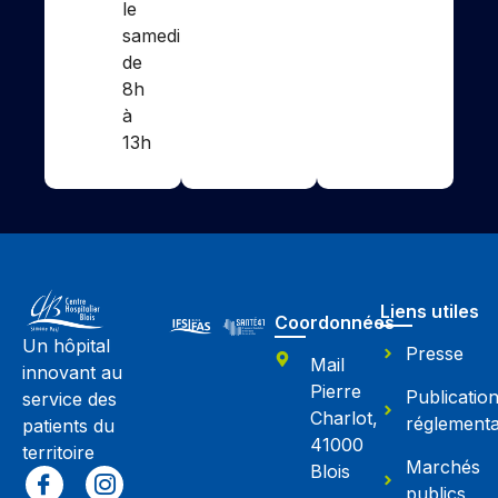
le
samedi
de
8h
à
13h
Liens utiles
Coordonnées
Un hôpital
Presse
Mail
innovant au
Pierre
Publicatio
service des
Charlot,
réglementa
patients du
41000
territoire
Marchés
Blois
publics