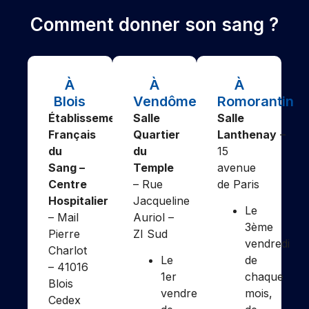
Comment donner son sang ?
À
À
À
Blois
Vendôme
Romorantin
Établissement
Salle
Salle
Français
Quartier
Lanthenay
–
du
du
15
Sang –
Temple
avenue
Centre
– Rue
de Paris
Hospitalier
Jacqueline
Le
– Mail
Auriol –
3ème
Pierre
ZI Sud
vendredi
Charlot
Le
de
– 41016
1er
chaque
Blois
vendredi
mois,
Cedex