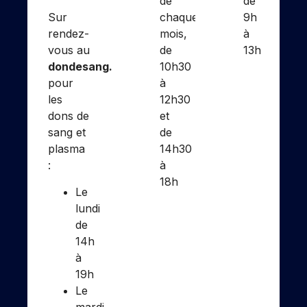
de
de
Sur
chaque
9h
rendez-
mois,
à
vous au
de
13h
dondesang.efs.sante.fr
10h30
pour
à
les
12h30
dons de
et
sang et
de
plasma
14h30
:
à
18h
Le
lundi
de
14h
à
19h
Le
mardi