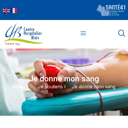
contenu
principal
Je donne mon sang
Accueil
Je soutiens
Je donne mon sang