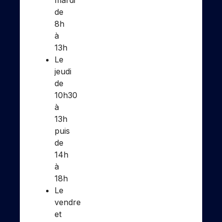
de
8h
à
13h
Le
jeudi
de
10h30
à
13h
puis
de
14h
à
18h
Le
vendredi
et