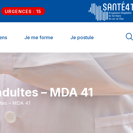
URGENCES : 15
iens
Je me forme
Je postule
adultes – MDA 41
ltes – MDA 41