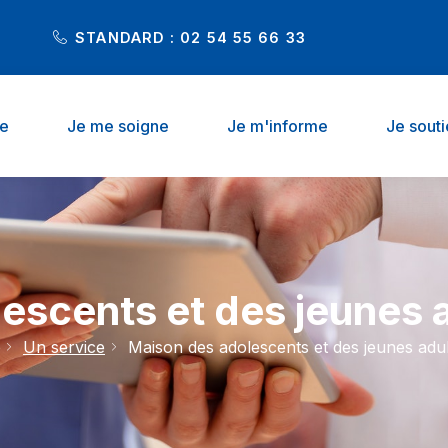
STANDARD : 02 54 55 66 33
he
Je me soigne
Je m'informe
Je sout
escents et des jeunes 
e
Un service
Maison des adolescents et des jeunes adu