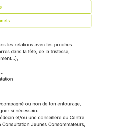
s
nnels
ans les relations avec tes proches
res dans la tête, de la tristesse,
lement…),
é…
tation
accompagné ou non de ton entourage,
agner si nécessaire
édecin et/ou une conseillère du Centre
 la Consultation Jeunes Consommateurs,