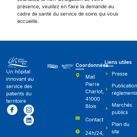
présence, veuillez en faire la demande au
cadre de santé du service de soins qui vous
accueille.
Liens utiles
Coordonnées
Un hôpital
Presse
Mail
innovant au
Pierre
Publicatio
service des
Charlot,
réglementa
patients du
41000
territoire
Marchés
Blois
publics
Contact
Plan du
site
24h/24,