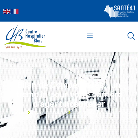
contenu
principal
Bilan de Compétences : un
tremplin pour votre carrière
d’agent hospitalier
Accueil
Je me forme
Bilan de compétences