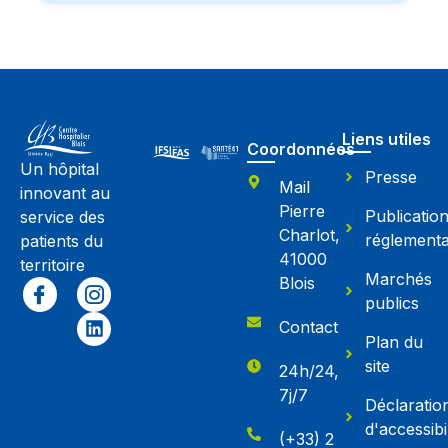
Liens utiles
Coordonnées
Un hôpital
Presse
Mail
innovant au
Pierre
Publicatio
service des
Charlot,
réglementa
patients du
41000
territoire
Marchés
Blois
publics
Contact
Plan du
site
24h/24,
7j/7
Déclaratio
d'accessibil
(+33) 2