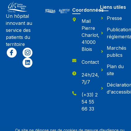
Liens utiles
Coordonnées
Un hôpital
Presse
Mail
innovant au
Pierre
Publicatio
service des
Charlot,
réglementa
patients du
41000
territoire
Marchés
Blois
publics
Contact
Plan du
site
24h/24,
7j/7
Déclaratio
d'accessibil
(+33) 2
54 55
66 33
2026© Tous droits réservés – Mentions légales – Politique
Ce site ne dépose pas de cookies de mesure d’audience ou