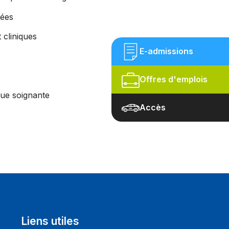
tées
cliniques
E-admissions
Offres d'emplois
ique soignante
Accès
Liens utiles