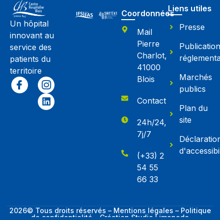
Liens utiles
Coordonnées
Un hôpital
Presse
Mail
innovant au
Pierre
Publicatio
service des
Charlot,
réglementa
patients du
41000
territoire
Marchés
Blois
publics
Contact
Plan du
site
24h/24,
7j/7
Déclaratio
d'accessibil
(+33) 2
54 55
66 33
2026© Tous droits réservés – Mentions légales – Politique
de confidentialité – Création Studio Limonade