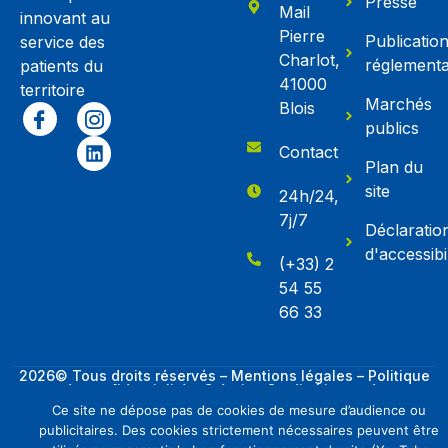
Presse
Mail
innovant au
Pierre
Publicatio
service des
Charlot,
réglementa
patients du
41000
territoire
Marchés
Blois
publics
Contact
Plan du
site
24h/24,
7j/7
Déclaratio
d'accessibil
(+33) 2
54 55
66 33
2026© Tous droits réservés – Mentions légales – Politique
de confidentialité – Création Studio Limonade
Ce site ne dépose pas de cookies de mesure d’audience ou
E-admissions
publicitaires. Des cookies strictement nécessaires peuvent être